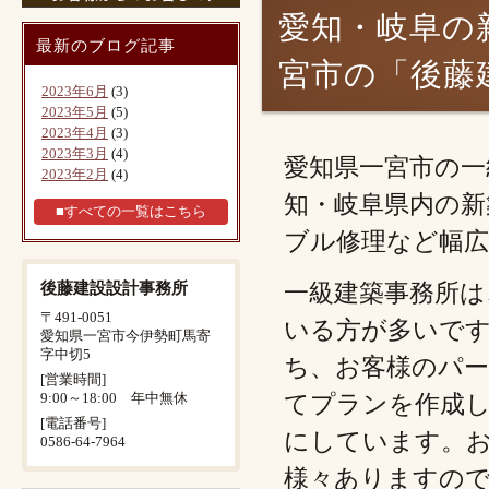
愛知・岐阜の
最新のブログ記事
宮市の「後藤
2023年6月
(3)
2023年5月
(5)
2023年4月
(3)
2023年3月
(4)
愛知県一宮市の一
2023年2月
(4)
知・岐阜県内の新
■すべての一覧はこちら
ブル修理など幅
後藤建設設計事務所
一級建築事務所は
〒491-0051
いる方が多いで
愛知県一宮市今伊勢町馬寄
字中切5
ち、お客様のパ
[営業時間]
9:00～18:00 年中無休
てプランを作成
[電話番号]
にしています。
0586-64-7964
様々ありますの