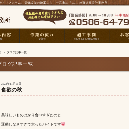
・リフォーム、電気設備の施工なら、一宮市の「G.T. 後藤建築設計事務所 」
E
ブログ記事一覧
ブログ記事一覧
2022年11月15日
食欲の秋
美味しいものばかり食べすぎたのと
運動しなさすぎで太ったバイトです