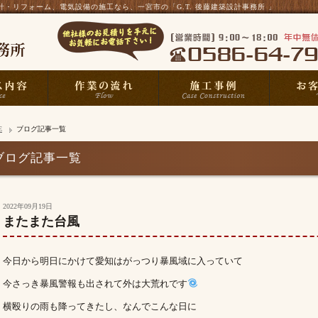
・リフォーム、電気設備の施工なら、一宮市の「G.T. 後藤建築設計事務所 」
E
ブログ記事一覧
ブログ記事一覧
2022年09月19日
またまた台風
今日から明日にかけて愛知はがっつり暴風域に入っていて
今さっき暴風警報も出されて外は大荒れです
横殴りの雨も降ってきたし、なんでこんな日に