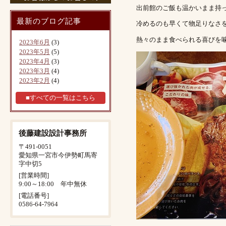
出前館のご飯も温かいまま持
最新のブログ記事
冷めるのも早くて物足りなさ
熱々のまま食べられる喜びを
2023年6月
(3)
2023年5月
(5)
2023年4月
(3)
2023年3月
(4)
2023年2月
(4)
■すべての一覧はこちら
後藤建設設計事務所
〒491-0051
愛知県一宮市今伊勢町馬寄
字中切5
[営業時間]
9:00～18:00 年中無休
[電話番号]
0586-64-7964