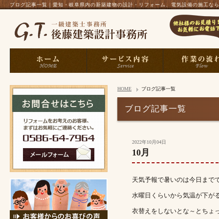
ブログ記事一覧｜愛知・岐阜県内の新築建物の設計・リフォーム、電気設備の施工なら、一
HOME
ブログ記事一覧
ブログ記事一覧
2022年10月04日
10月
天気予報で暑いのは今日まで
水曜日くらいから気温が下が
衣替えをしないとな～とちょ